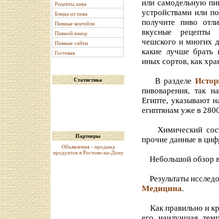
или самодельную пи
Рецепты пива
устройствами или по
Блюда из пива
получите пиво отл
Пивные коктейли
вкусные рецепты п
Пивной юмор
чешского и многих д
Пивные сайты
какие лучше брать 
Гостевая
иных сортов, как хра
В разделе
Истор
Статистика
пивоварения, так н
Египте, указывают н
египтянам уже в 2800 
Химический состав
Партнеры
прочие данные в циф
Объявления - продажа
продуктов в Ростове-на-Дону
Небольшой обзор ви
Результаты исследов
Медицина
.
Как правильно и кра
его наилучшая тем