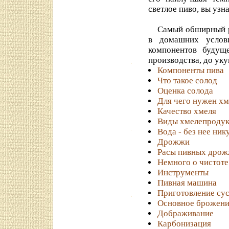
светлое пиво, вы узн
Самый обширный 
в домашних услов
компонентов будущ
производства, до уку
Компоненты пива
Что такое солод
Оценка солода
Для чего нужен хм
Качество хмеля
Виды хмелепродук
Вода - без нее ник
Дрожжи
Расы пивных дро
Немного о чистоте
Инструменты
Пивная машина
Приготовление су
Основное брожен
Дображивание
Карбонизация