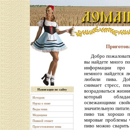
Приготовл
Добро пожаловать н
вы найдете много по
информации про п
немного найдется л
любили пива. До
снимает стресс, пом
Навигация по сайту
возрадоваться жизни.
который облад
История
освежающими свойс
Наука о пиве
значительную питате
Виды пива
пиво так хорошо п
Медицина
мировые проблемы ч
Пивной этикет
пиво можно сварить
Приготовление пива