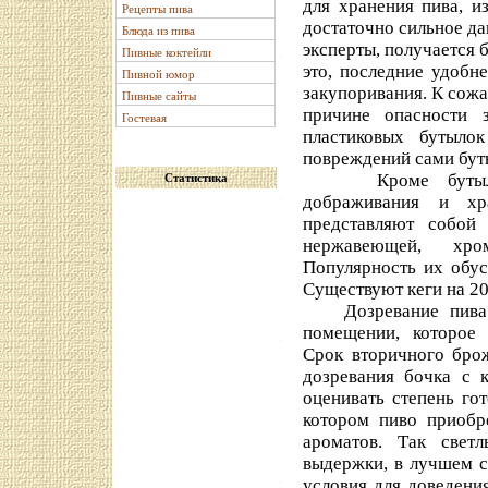
для хранения пива, и
Рецепты пива
достаточно сильное да
Блюда из пива
эксперты, получается б
Пивные коктейли
это, последние удобн
Пивной юмор
закупоривания. К сожа
Пивные сайты
причине опасности 
Гостевая
пластиковых бутыло
повреждений сами буты
Кроме бутылок, 
Статистика
дображивания и х
представляют собой
нержавеющей, хром
Популярность их обус
Существуют кеги на 20,
Дозревание пива п
помещении, которое 
Срок вторичного брож
дозревания бочка с 
оценивать степень го
котором пиво приобр
ароматов. Так свет
выдержки, в лучшем с
условия для доведени