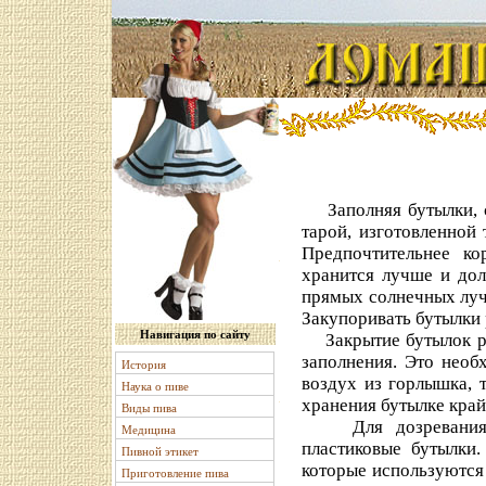
Заполняя бутылки, сл
тарой, изготовленной 
Предпочтительнее ко
хранится лучше и дол
прямых солнечных луче
Закупоривать бутылки
Навигация по сайту
Закрытие бутылок рек
заполнения. Это необ
История
воздух из горлышка, т
Наука о пиве
хранения бутылке край
Виды пива
Для дозревания пи
Медицина
пластиковые бутылки.
Пивной этикет
которые используются
Приготовление пива