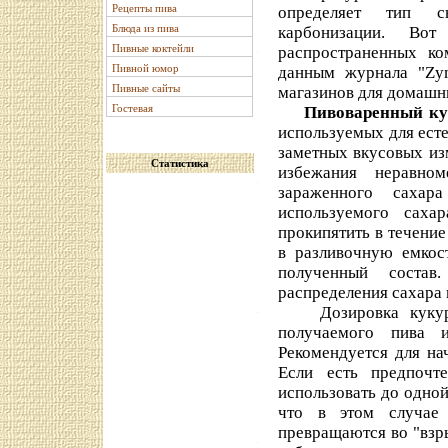
Рецепты пива
определяет тип с
Блюда из пива
карбонизации. Вот
Пивные коктейли
распространенных ко
Пивной юмор
данным журнала "Zym
Пивные сайты
магазинов для домашн
Гостевая
Пивоваренный ку
используемых для есте
заметных вкусовых из
Статистика
избежания неравном
зараженного сахар
используемого сах
прокипятить в течение
в разливочную емкос
полученный состав
распределения сахара 
Дозировка кукурузн
получаемого пива и
Рекомендуется для на
Если есть предпочте
использовать до одной
что в этом случае
превращаются во "взр