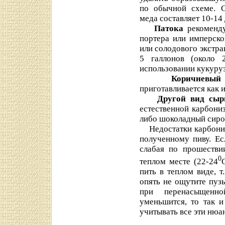
по обычной схеме. С
меда составляет 10-14 
Патока
рекоменду
портера или имперско
или солодового экстра
5 галлонов (около 
использовании кукуруз
Коричневый
приготавливается как 
Другой вид сыр
естественной карбони
либо шоколадный сиро
Недостатки карбониза
полученному пиву. Е
слабая по прошестви
0
теплом месте (22-24
пить в теплом виде, т
опять не ощутите пуз
при перенасыщенно
уменьшится, то так и
учитывать все эти нюа