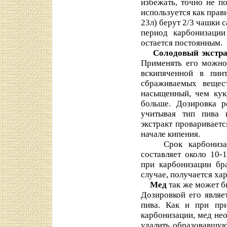
избежать, точно не п
используется как прави
23л) берут 2/3 чашки 
период карбонизации
остается постоянным.
Солодовый экстр
Применять его можно,
вскипяченной в пин
сбраживаемых вещес
насыщенный, чем кук
больше. Дозировка р
учитывая тип пива 
экстракт провариваетс
начале кипения.
Срок карбонизации
составляет около 10-
при карбонизации бра
случае, получается хар
Мед
так же может б
Дозировкой его являет
пива. Как и при при
карбонизации, мед нео
удалить образовавшую