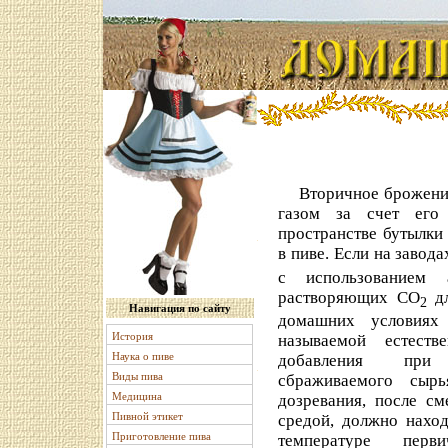
Вторичное брожение 
газом за счет его
пространстве бутылки
в пиве. Если на завод
с использованием 
растворяющих СО
дл
2
Навигация по сайту
домашних условиях
История
называемой естеств
Наука о пиве
добавления при
Виды пива
сбраживаемого сыр
Медицина
дозревания, после см
Пивной этикет
средой, должно наход
Приготовление пива
температуре перв