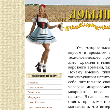
Уже которое тысяче
вкусом и ароматом э
технологического пр
хлеб" хранили в темн
короткого времени, т.
Почему именно "жив
Навигация по сайту
тонизирующий напиток
себе питательные сво
История
человека микроэлемен
Наука о пиве
микрофлоре
пива - 
Виды пива
напитка. В наше время
Медицина
стоять при комнатно
Пивной этикет
магазина и, что инте
Приготовление пива