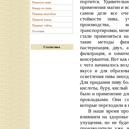
портится. Удивитель
Рецепты пива
применения магии и в
Блюда из пива
самом деле все оче
Пивные коктейли
стойкости пива, 
Пивной юмор
производства, в
Пивные сайты
транспортировки, мен
Гостевая
стали применяться н
такие методы физи
пастеризация, двух, 
Статистика
фильтрация, и химиче
консервантов. Вот как
с чего начиналось воз
вкуса и для образов
осветления пива иногд
Для придания пиву бо
кислоты, буру, кислы
было и применение дл
прокладками. Они со
которые переходили в 
В наше время провод
влиянием на здоровье
упущения, но не буде
производители уже н