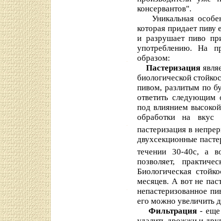
консервантов".
Уникальная особенно
которая придает пиву 
и разрушает пиво пр
употреблению. На п
образом:
Пастеризация
явля
биологической стойкос
пивом, разлитым по б
ответить следующим 
под влиянием высокой
обработки на вкус 
пастеризация в непре
двухсекционные пастер
течении 30-40с, а 
позволяет, практиче
Биологическая стойко
месяцев. А вот не пас
непастеризованное пив
его можно увеличить д
Фильтрация
- еще
удалить дрожжи и друг